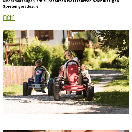
Kinderfahrzeugen lädt zu
rasanten
Wettfahrten oder lustigen
Spielen
geradezu ein.
mehr