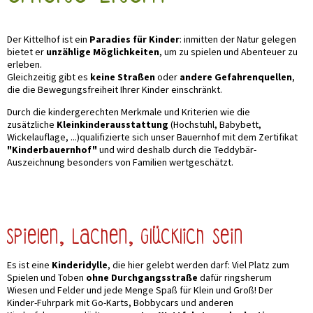
erholte Eltern
Der Kittelhof ist ein
Paradies für Kinder
: inmitten der Natur gelegen
bietet er
unzählige Möglichkeiten
, um zu spielen und Abenteuer zu
erleben.
Gleichzeitig gibt es
keine Straßen
oder
andere Gefahrenquellen
,
die die Bewegungsfreiheit Ihrer Kinder einschränkt.
Durch die kindergerechten Merkmale und Kriterien wie die
zusätzliche
Kleinkinderausstattung
(Hochstuhl, Babybett,
Wickelauflage, ...)qualifizierte sich unser Bauernhof mit dem Zertifikat
"Kinderbauernhof"
und wird deshalb durch die Teddybär-
Auszeichnung besonders von Familien wertgeschätzt.
Spielen, Lachen, Glücklich sein
Es ist eine
Kinderidylle
, die hier gelebt werden darf: Viel Platz zum
Spielen und Toben
ohne Durchgangsstraße
dafür ringsherum
Wiesen und Felder und jede Menge Spaß für Klein und Groß! Der
Kinder-Fuhrpark mit Go-Karts, Bobbycars und anderen